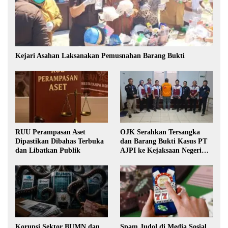
Kejari Asahan Laksanakan Pemusnahan Barang Bukti
RUU Perampasan Aset
OJK Serahkan Tersangka
Dipastikan Dibahas Terbuka
dan Barang Bukti Kasus PT
dan Libatkan Publik
AJPI ke Kejaksaan Negeri
Jakarta Selatan
Korupsi Sektor BUMN dan
Spam Judol di Media Sosial