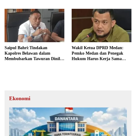
Belawan
Aksi Tawuran
Saipul Bahri:Tindakan
Wakil Ketua DPRD Medan:
Kapolres Belawan dalam
Pemko Medan dan Penegak
Membubarkan Tawuran Dinilai
Hukum Harus Kerja Sama
Sesuai Prosedur
Selesaikan Kerusuhan di
Belawan
Ekonomi