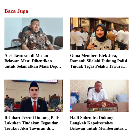
Baca Juga
Aksi Tawuran di Medan
Guna Memberi Efek Jera,
Belawan Mesti Dihentikan
Romauli Silalahi Dukung Polisi
untuk Selamatkan Masa Depan
Tindak Tegas Pelaku Tawuran
Anak
di Belawan
Reinhart Jeremi Dukung Polisi
Hadi Suhendra Dukung
Lakukan Tindakan Tegas dan
Langkah Kapolrestabes
Terukur Aksi Tawuran di
Belawan untuk Memberantas