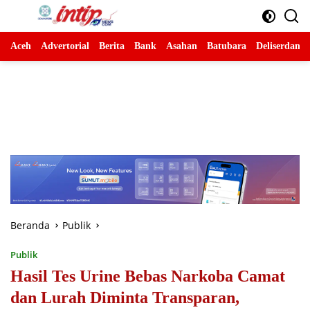
Langsung
ke
konten
Aceh
Advertorial
Berita
Bank
Asahan
Batubara
Deliserdang
Beranda
Publik
Publik
Hasil Tes Urine Bebas Narkoba Camat
dan Lurah Diminta Transparan,