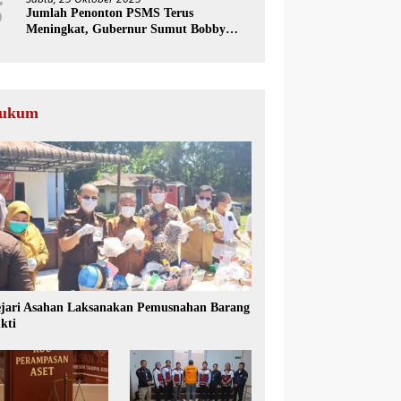
5
Jumlah Penonton PSMS Terus
Meningkat, Gubernur Sumut Bobby
Nasution Dorong Tumbuhnya Industri
Sepakbola
ukum
jari Asahan Laksanakan Pemusnahan Barang
kti