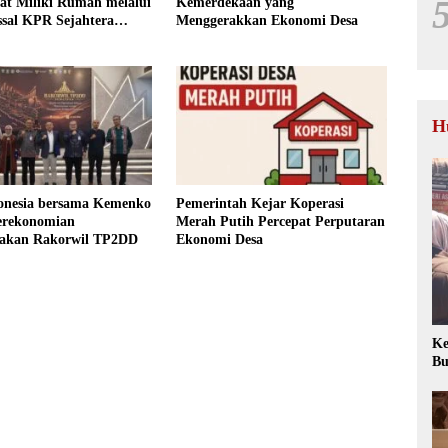
at Miliki Rumah melalui
Kemerdekaan yang
sal KPR Sejahtera
Menggerakkan Ekonomi Desa
H
onesia bersama Kemenko
Pemerintah Kejar Koperasi
erekonomian
Merah Putih Percepat Perputaran
rakan Rakorwil TP2DD
Ekonomi Desa
Ke
Bu