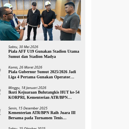
Sabtu, 30 Mei 2026
1
Piala AFF U19 Gunakan Stadion Utama
Sumut dan Stadion Madya
Kamis, 26 Maret 2026
2
Piala Gubernur Sumut 2025/2026 Jadi
Liga 4 Pertama Gunakan Operator
Swasta Layaknya Liga Profesional
Minggu, 18 Januari 2026
3
Ikuti Kejuaraan Bulutangkis HUT ke-54
KORPRI, Kementerian ATR/BPN
Melaju ke Semifinal
Senin, 15 Desember 2025
4
Kementerian ATR/BPN Raih Juara III
Bersama pada Turnamen Tenis
Antarinstansi SATO Open 2025 Piala
Wakil Ketua BPK
Sabtu, 25 Oktober 2025