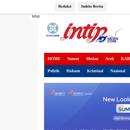
Langsung
Redaksi
Indeks Berita
ke
konten
tutup
HOME
Sumut
Medan
Aceh
KAB
Politik
Hukum
Kriminal
Nasional