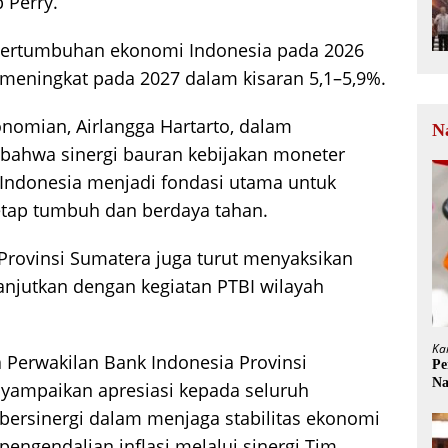
 Perry.
pertumbuhan ekonomi Indonesia pada 2026
 meningkat pada 2027 dalam kisaran 5,1–5,9%.
nomian, Airlangga Hartarto, dalam
N
ahwa sinergi bauran kebijakan moneter
 Indonesia menjadi fondasi utama untuk
tap tumbuh dan berdaya tahan.
Provinsi Sumatera juga turut menyaksikan
anjutkan dengan kegiatan PTBI wilayah
Ka
Perwakilan Bank Indonesia Provinsi
Pe
Na
yampaikan apresiasi kepada seluruh
bersinergi dalam menjaga stabilitas ekonomi
engendalian inflasi melalui sinergi Tim