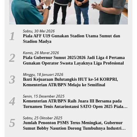
Sabtu, 30 Mei 2026
1
Piala AFF U19 Gunakan Stadion Utama Sumut dan
Stadion Madya
Kamis, 26 Maret 2026
2
Piala Gubernur Sumut 2025/2026 Jadi Liga 4 Pertama
Gunakan Operator Swasta Layaknya Liga Profesional
Minggu, 18 Januari 2026
3
Ikuti Kejuaraan Bulutangkis HUT ke-54 KORPRI,
Kementerian ATR/BPN Melaju ke Semifinal
Senin, 15 Desember 2025
4
Kementerian ATR/BPN Raih Juara III Bersama pada
Turnamen Tenis Antarinstansi SATO Open 2025 Piala
Wakil Ketua BPK
Sabtu, 25 Oktober 2025
5
Jumlah Penonton PSMS Terus Meningkat, Gubernur
Sumut Bobby Nasution Dorong Tumbuhnya Industri
Sepakbola