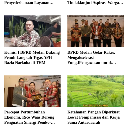
Penyederhanaan Layanan
Tindaklanjuti Aspirasi Warga
Cepat dan Murah
Lewat WA Anggota DPRD
Medan
Komisi I DPRD Medan Dukung
DPRD Medan Gelar Raker,
Penuh Langkah Tegas APH
Mengakselerasi
Razia Narkoba di THM
FungsiPengawasan untuk
Peningkatan Pembangunan
Kota Medan
Percepat Pertumbuhan
Ketahanan Pangan Diperkuat
Ekonomi, Rico Waas Dorong
Lewat Pompanisasi dan Kerja
Penguatan Sinergi Pemko-
Sama Antardaerah
DPRD Medan