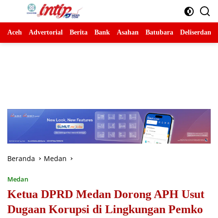
Langsung
ke
konten
Aceh
Advertorial
Berita
Bank
Asahan
Batubara
Deliserdang
Beranda
Medan
Medan
Ketua DPRD Medan Dorong APH Usut
Dugaan Korupsi di Lingkungan Pemko