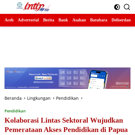
Langsung
ke
konten
Aceh
Advertorial
Berita
Bank
Asahan
Batubara
Deliserdang
Beranda
Lingkungan
Pendidikan
Pendidikan
Kolaborasi Lintas Sektoral Wujudkan
Pemerataan Akses Pendidikan di Papua