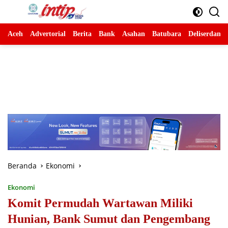
Langsung
ke
konten
Aceh
Advertorial
Berita
Bank
Asahan
Batubara
Deliserdang
Beranda
Ekonomi
Ekonomi
Komit Permudah Wartawan Miliki
Hunian, Bank Sumut dan Pengembang