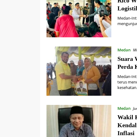
Rico W
Logisti
Medan-Inti
mengunjun
Medan
Mi
Suara 
Perda 
Medan-Int
terus men
kesehata
Medan
Ju
Wakil 
Kendal
Inflasi