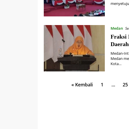
menyetuju
Medan
Se
Fraksi
Daerah
Medan-Inti
Medan men
Kota…
Paginasi
« Kembali
1
…
25
pos