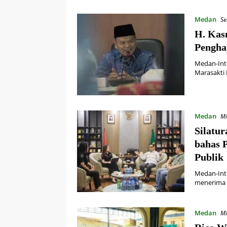
Medan
Se
H. Kas
Pengha
Medan-Int
Marasakti
Medan
Mi
Silatu
bahas 
Publik
Medan-Int
menerima a
Medan
Mi