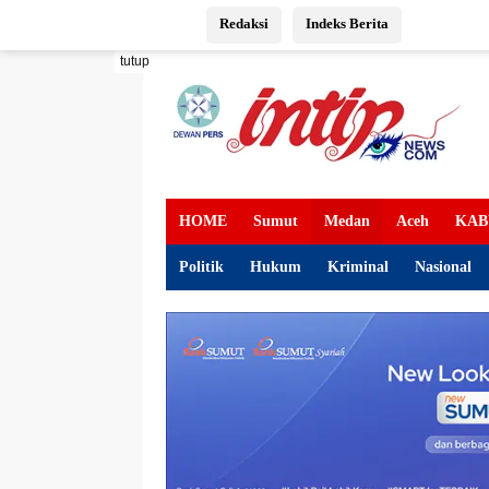
Langsung
Redaksi
Indeks Berita
ke
konten
tutup
HOME
Sumut
Medan
Aceh
KAB
Politik
Hukum
Kriminal
Nasional