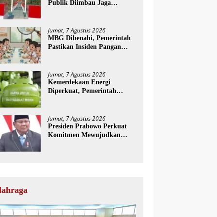
Publik Diimbau Jaga
Persatuan Jelang HUT Ke-81
RI
Jumat, 7 Agustus 2026
MBG Dibenahi, Pemerintah
Pastikan Insiden Pangan
Ditangani Lebih Serius
Jumat, 7 Agustus 2026
Kemerdekaan Energi
Diperkuat, Pemerintah
Siapkan CNG 3 Kg
Pengganti LPG Subsidi
Jumat, 7 Agustus 2026
Presiden Prabowo Perkuat
Komitmen Mewujudkan
Pemerintahan Daerah yang
Bersih dari Korupsi
lahraga