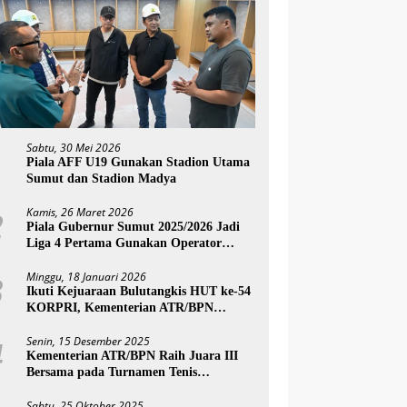
Sabtu, 30 Mei 2026
1
Piala AFF U19 Gunakan Stadion Utama
Sumut dan Stadion Madya
Kamis, 26 Maret 2026
2
Piala Gubernur Sumut 2025/2026 Jadi
Liga 4 Pertama Gunakan Operator
Swasta Layaknya Liga Profesional
Minggu, 18 Januari 2026
3
Ikuti Kejuaraan Bulutangkis HUT ke-54
KORPRI, Kementerian ATR/BPN
Melaju ke Semifinal
Senin, 15 Desember 2025
4
Kementerian ATR/BPN Raih Juara III
Bersama pada Turnamen Tenis
Antarinstansi SATO Open 2025 Piala
Wakil Ketua BPK
Sabtu, 25 Oktober 2025