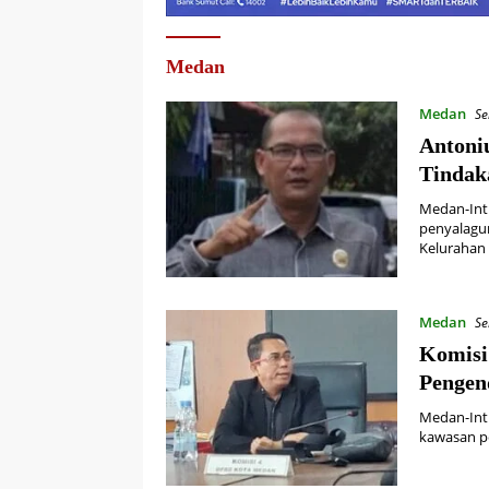
Medan
Medan
Se
Antoni
Tindak
Medan-Int
penyalagu
Kelurahan
Medan
Se
Komisi
Pengen
Medan-Int
kawasan p