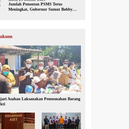
5
Jumlah Penonton PSMS Terus
Meningkat, Gubernur Sumut Bobby
Nasution Dorong Tumbuhnya Industri
Sepakbola
ukum
jari Asahan Laksanakan Pemusnahan Barang
kti