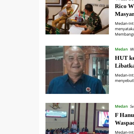
Rico W
Masyar
Medan-Int
menyataka
Membang
Medan
Mi
HUT ke
Libatk
Medan-Int
menyebutk
Medan
Se
F Han
Waspad
Medan-Int