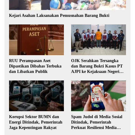
Kejari Asahan Laksanakan Pemusnahan Barang Bukti
RUU Perampasan Aset
OJK Serahkan Tersangka
Dipastikan Dibahas Terbuka
dan Barang Bukti Kasus PT
dan Libatkan Publik
AJPI ke Kejaksaan Negeri
Jakarta Selatan
Korupsi Sektor BUMN dan
Spam Judol di Media Sosial
Energi Ditindak, Pemerintah
Ditindak, Pemerintah
Jaga Kepentingan Rakyat
Perkuat Resiliensi Media
Digital