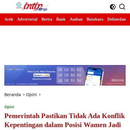
Langsung
ke
konten
Aceh
Advertorial
Berita
Bank
Asahan
Batubara
Deliserdang
Beranda
Opini
Opini
Pemerintah Pastikan Tidak Ada Konflik
Kepentingan dalam Posisi Wamen Jadi