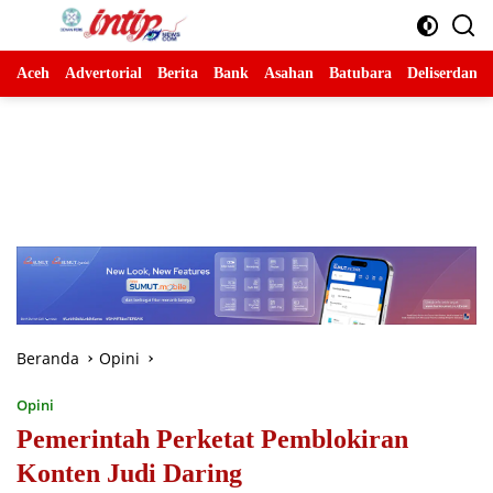
Langsung
ke
konten
Aceh
Advertorial
Berita
Bank
Asahan
Batubara
Deliserdang
Beranda
Opini
Opini
Pemerintah Perketat Pemblokiran
Konten Judi Daring