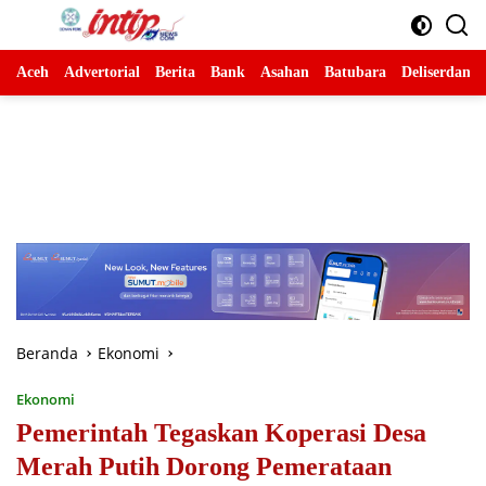
Langsung
ke
konten
Aceh
Advertorial
Berita
Bank
Asahan
Batubara
Deliserdang
Beranda
Ekonomi
Ekonomi
Pemerintah Tegaskan Koperasi Desa
Merah Putih Dorong Pemerataan