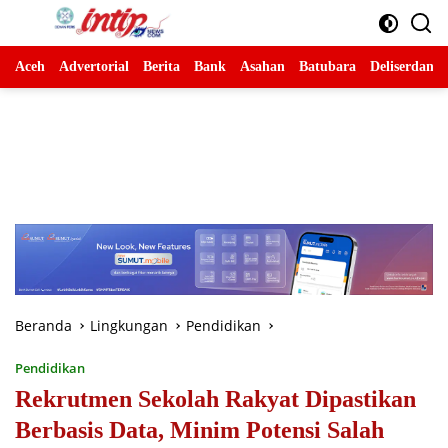
Langsung
ke
konten
Aceh
Advertorial
Berita
Bank
Asahan
Batubara
Deliserdang
Beranda
Lingkungan
Pendidikan
Pendidikan
Rekrutmen Sekolah Rakyat Dipastikan
Berbasis Data, Minim Potensi Salah