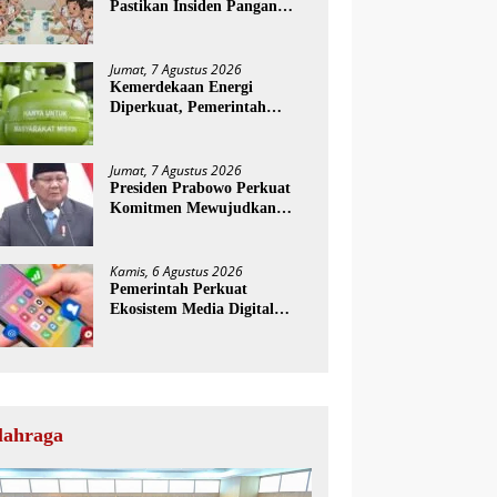
Pastikan Insiden Pangan
Ditangani Lebih Serius
Jumat, 7 Agustus 2026
Kemerdekaan Energi
Diperkuat, Pemerintah
Siapkan CNG 3 Kg
Pengganti LPG Subsidi
Jumat, 7 Agustus 2026
Presiden Prabowo Perkuat
Komitmen Mewujudkan
Pemerintahan Daerah yang
Bersih dari Korupsi
Kamis, 6 Agustus 2026
Pemerintah Perkuat
Ekosistem Media Digital
Nasional Hadapi Perang
Algoritma AI
lahraga