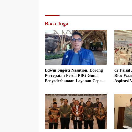
Baca Juga
Edwin Sugesti Nasution, Dorong
dr Faisal
Percepatan Perda PBG Guna
Rico Waas
Penyederhanaan Layanan Cepat
Aspirasi
dan Murah
Anggota