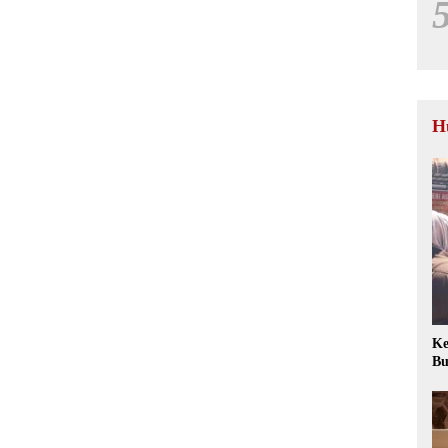
H
Ke
Bu