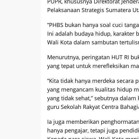
PUPR, khususnya Direktorat Jendera
Pelaksanaan Strategis Sumatera Utar
“PHBS bukan hanya soal cuci tan
Ini adalah budaya hidup, karakter 
Wali Kota dalam sambutan tertulis
Menurutnya, peringatan HUT RI bu
yang tepat untuk merefleksikan m
“Kita tidak hanya merdeka secara po
yang mengancam kualitas hidup ma
yang tidak sehat,” sebutnya dalam
guru Sekolah Rakyat Centra Bahagia
Ia juga memberikan penghormatan 
hanya pengajar, tetapi juga pendid
Kepada para siswa, Wali Kota men