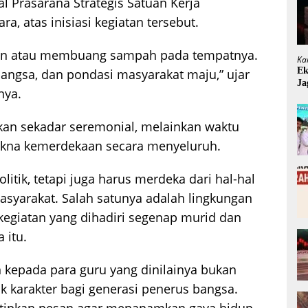
l Prasarana Strategis Satuan Kerja
a, atas inisiasi kegiatan tersebut.
gan atau membuang sampah pada tempatnya.
Ka
Ek
bangsa, dan pondasi masyarakat maju,” ujar
Ja
nya.
kan sekadar seremonial, melainkan waktu
akna kemerdekaan secara menyeluruh.
litik, tetapi juga harus merdeka dari hal-hal
syarakat. Salah satunya adalah lingkungan
 kegiatan yang dihadiri segenap murid dan
 itu.
kepada para guru yang dinilainya bukan
ik karakter bagi generasi penerus bangsa.
itipkan pesan agar menanamkan gaya hidup