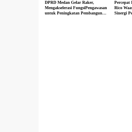
DPRD Medan Gelar Raker,
Percepat
Mengakselerasi FungsiPengawasan
Rico Waa
untuk Peningkatan Pembangunan
Sinergi 
Kota Medan