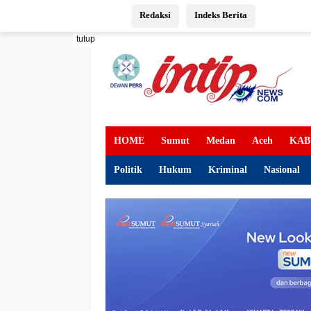
Langsung
Redaksi
Indeks Berita
ke
konten
tutup
HOME
Sumut
Medan
Aceh
KAB
Politik
Hukum
Kriminal
Nasional