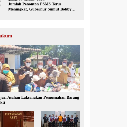
5
Jumlah Penonton PSMS Terus
Meningkat, Gubernur Sumut Bobby
Nasution Dorong Tumbuhnya Industri
Sepakbola
ukum
jari Asahan Laksanakan Pemusnahan Barang
kti