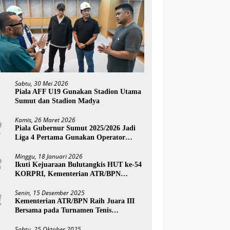
Sabtu, 30 Mei 2026
1
Piala AFF U19 Gunakan Stadion Utama
Sumut dan Stadion Madya
Kamis, 26 Maret 2026
2
Piala Gubernur Sumut 2025/2026 Jadi
Liga 4 Pertama Gunakan Operator
Swasta Layaknya Liga Profesional
Minggu, 18 Januari 2026
3
Ikuti Kejuaraan Bulutangkis HUT ke-54
KORPRI, Kementerian ATR/BPN
Melaju ke Semifinal
Senin, 15 Desember 2025
4
Kementerian ATR/BPN Raih Juara III
Bersama pada Turnamen Tenis
Antarinstansi SATO Open 2025 Piala
Wakil Ketua BPK
Sabtu, 25 Oktober 2025