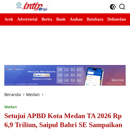
Langsung
ke
konten
Aceh
Advertorial
Berita
Bank
Asahan
Batubara
Deliserdang
Beranda
Medan
Medan
Setujui APBD Kota Medan TA 2026 Rp
6,9 Triliun, Saipul Bahri SE Sampaikan