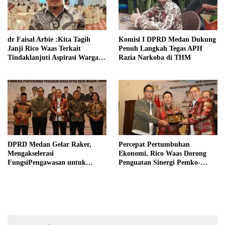
dr Faisal Arbie :Kita Tagih
Komisi I DPRD Medan Dukung
Janji Rico Waas Terkait
Penuh Langkah Tegas APH
Tindaklanjuti Aspirasi Warga
Razia Narkoba di THM
Lewat WA Anggota DPRD
Medan
DPRD Medan Gelar Raker,
Percepat Pertumbuhan
Mengakselerasi
Ekonomi, Rico Waas Dorong
FungsiPengawasan untuk
Penguatan Sinergi Pemko-
Peningkatan Pembangunan
DPRD Medan
Kota Medan