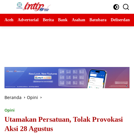
Langsung
ke
konten
Aceh
Advertorial
Berita
Bank
Asahan
Batubara
Deliserdang
Beranda
Opini
Opini
Utamakan Persatuan, Tolak Provokasi
Aksi 28 Agustus