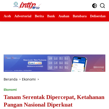
Langsung
ke
konten
Aceh
Advertorial
Berita
Bank
Asahan
Batubara
Deliserdang
Beranda
Ekonomi
Ekonomi
Tanam Serentak Dipercepat, Ketahanan
Pangan Nasional Diperkuat