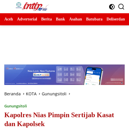
Langsung
ke
konten
Aceh
Advertorial
Berita
Bank
Asahan
Batubara
Deliserdang
Beranda
KOTA
Gunungsitoli
Gunungsitoli
Kapolres Nias Pimpin Sertijab Kasat
dan Kapolsek