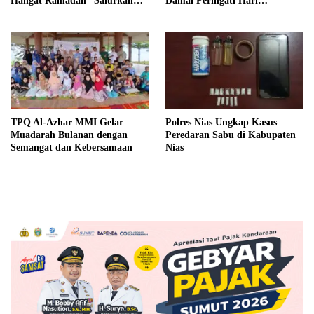
Hangat Ramadan” Salurkan
Damai Peringati Hari
Bantuan ke 100 Warga
Perempuan Internasional
TPQ Al-Azhar MMI Gelar
Polres Nias Ungkap Kasus
Muadarah Bulanan dengan
Peredaran Sabu di Kabupaten
Semangat dan Kebersamaan
Nias