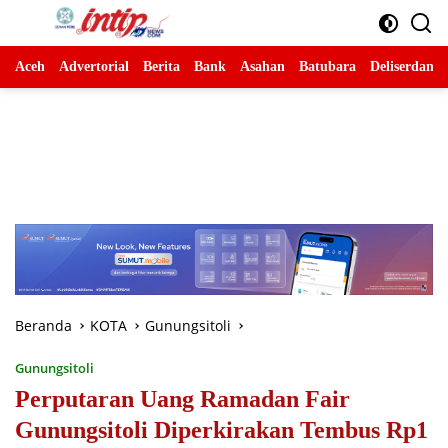
Langsung
ke
konten
Aceh
Advertorial
Berita
Bank
Asahan
Batubara
Deliserdang
Beranda
KOTA
Gunungsitoli
Gunungsitoli
Perputaran Uang Ramadan Fair
Gunungsitoli Diperkirakan Tembus Rp1