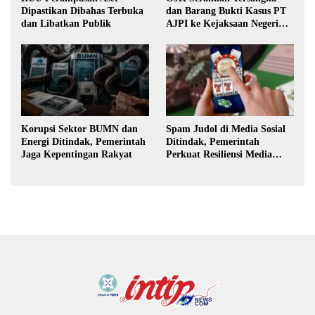
Dipastikan Dibahas Terbuka
dan Barang Bukti Kasus PT
dan Libatkan Publik
AJPI ke Kejaksaan Negeri
Jakarta Selatan
Korupsi Sektor BUMN dan
Spam Judol di Media Sosial
Energi Ditindak, Pemerintah
Ditindak, Pemerintah
Jaga Kepentingan Rakyat
Perkuat Resiliensi Media
Digital