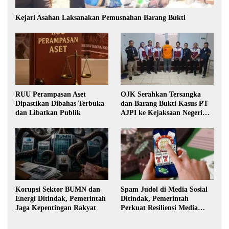
Kejari Asahan Laksanakan Pemusnahan Barang Bukti
RUU Perampasan Aset
OJK Serahkan Tersangka
Dipastikan Dibahas Terbuka
dan Barang Bukti Kasus PT
dan Libatkan Publik
AJPI ke Kejaksaan Negeri
Jakarta Selatan
Korupsi Sektor BUMN dan
Spam Judol di Media Sosial
Energi Ditindak, Pemerintah
Ditindak, Pemerintah
Jaga Kepentingan Rakyat
Perkuat Resiliensi Media
Digital