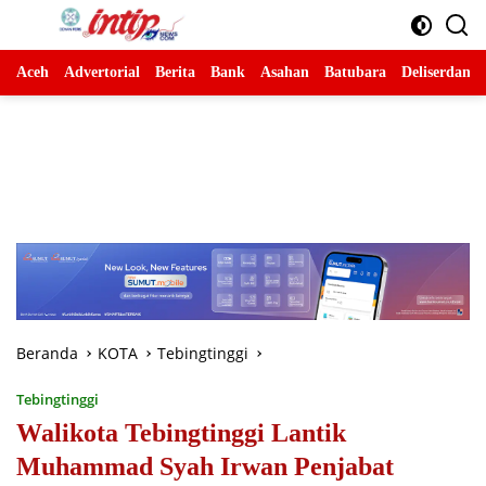
Langsung
ke
konten
Aceh
Advertorial
Berita
Bank
Asahan
Batubara
Deliserdang
Beranda
KOTA
Tebingtinggi
Tebingtinggi
Walikota Tebingtinggi Lantik
Muhammad Syah Irwan Penjabat