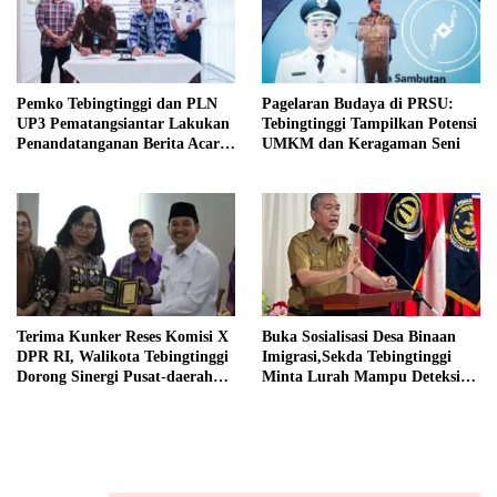
Pemko Tebingtinggi dan PLN
Pagelaran Budaya di PRSU:
UP3 Pematangsiantar Lakukan
Tebingtinggi Tampilkan Potensi
Penandatanganan Berita Acara
UMKM dan Keragaman Seni
Efisiensi Daya, Hemat Anggaran
Ratusan Juta Per Bulan
Terima Kunker Reses Komisi X
Buka Sosialisasi Desa Binaan
DPR RI, Walikota Tebingtinggi
Imigrasi,Sekda Tebingtinggi
Dorong Sinergi Pusat-daerah
Minta Lurah Mampu Deteksi
Untuk SDM Unggul
Dini Modus TPPO dan TPPM