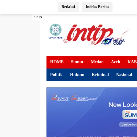
Langsung
Redaksi
Indeks Berita
ke
konten
tutup
HOME
Sumut
Medan
Aceh
KAB
Politik
Hukum
Kriminal
Nasional