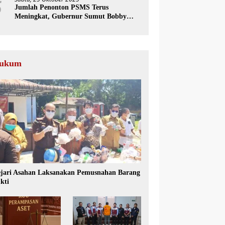
5
Jumlah Penonton PSMS Terus
Meningkat, Gubernur Sumut Bobby
Nasution Dorong Tumbuhnya Industri
Sepakbola
ukum
jari Asahan Laksanakan Pemusnahan Barang
kti