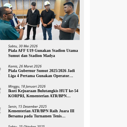
Sabtu, 30 Mei 2026
1
Piala AFF U19 Gunakan Stadion Utama
Sumut dan Stadion Madya
Kamis, 26 Maret 2026
2
Piala Gubernur Sumut 2025/2026 Jadi
Liga 4 Pertama Gunakan Operator
Swasta Layaknya Liga Profesional
Minggu, 18 Januari 2026
3
Ikuti Kejuaraan Bulutangkis HUT ke-54
KORPRI, Kementerian ATR/BPN
Melaju ke Semifinal
Senin, 15 Desember 2025
4
Kementerian ATR/BPN Raih Juara III
Bersama pada Turnamen Tenis
Antarinstansi SATO Open 2025 Piala
Wakil Ketua BPK
Sabtu, 25 Oktober 2025